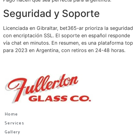
Seguridad y Soporte
Licenciada en Gibraltar, bet365-ar prioriza la seguridad
con encriptación SSL. El soporte en español responde
vía chat en minutos. En resumen, es una plataforma top
para 2023 en Argentina, con retiros en 24-48 horas.
Home
Services
Gallery