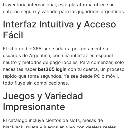
trayectoria internacional, esta plataforma ofrece un
entorno seguro y variado para los jugadores argentinos.
Interfaz Intuitiva y Acceso
Fácil
El sitio de bet365-ar se adapta perfectamente a
usuarios de Argentina, con una interfaz en español
neutro y métodos de pago locales. Para comenzar, solo
necesitas hacer
bet365 login
con tu cuenta, un proceso
rápido que toma segundos. Ya sea desde PC o móvil,
todo fluye sin complicaciones.
Juegos y Variedad
Impresionante
El catálogo incluye cientos de slots, mesas de
blackjack, ruleta y juegos en vivo con dealers reales.