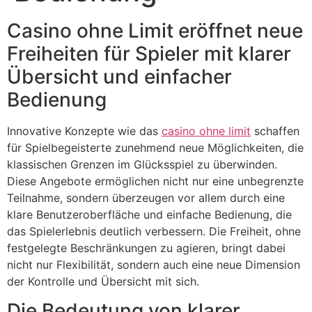
Casino ohne Limit eröffnet neue
Freiheiten für Spieler mit klarer
Übersicht und einfacher
Bedienung
Innovative Konzepte wie das
casino ohne limit
schaffen
für Spielbegeisterte zunehmend neue Möglichkeiten, die
klassischen Grenzen im Glücksspiel zu überwinden.
Diese Angebote ermöglichen nicht nur eine unbegrenzte
Teilnahme, sondern überzeugen vor allem durch eine
klare Benutzeroberfläche und einfache Bedienung, die
das Spielerlebnis deutlich verbessern. Die Freiheit, ohne
festgelegte Beschränkungen zu agieren, bringt dabei
nicht nur Flexibilität, sondern auch eine neue Dimension
der Kontrolle und Übersicht mit sich.
Die Bedeutung von klarer