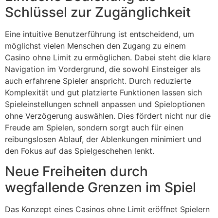
Schlüssel zur Zugänglichkeit
Eine intuitive Benutzerführung ist entscheidend, um
möglichst vielen Menschen den Zugang zu einem
Casino ohne Limit zu ermöglichen. Dabei steht die klare
Navigation im Vordergrund, die sowohl Einsteiger als
auch erfahrene Spieler anspricht. Durch reduzierte
Komplexität und gut platzierte Funktionen lassen sich
Spieleinstellungen schnell anpassen und Spieloptionen
ohne Verzögerung auswählen. Dies fördert nicht nur die
Freude am Spielen, sondern sorgt auch für einen
reibungslosen Ablauf, der Ablenkungen minimiert und
den Fokus auf das Spielgeschehen lenkt.
Neue Freiheiten durch
wegfallende Grenzen im Spiel
Das Konzept eines Casinos ohne Limit eröffnet Spielern