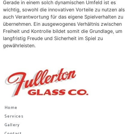
Gerade in einem solch dynamischen Umfeld ist es
wichtig, sowohl die innovativen Vorteile zu nutzen als
auch Verantwortung für das eigene Spielverhalten zu
übernehmen. Ein ausgewogenes Verhältnis zwischen
Freiheit und Kontrolle bildet somit die Grundlage, um
langfristig Freude und Sicherheit im Spiel zu
gewährleisten.
Home
Services
Gallery
Contact