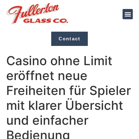
Contact
Casino ohne Limit
eröffnet neue
Freiheiten für Spieler
mit klarer Übersicht
und einfacher
Bedienung