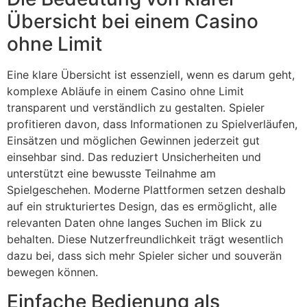
Übersicht bei einem Casino
ohne Limit
Eine klare Übersicht ist essenziell, wenn es darum geht,
komplexe Abläufe in einem Casino ohne Limit
transparent und verständlich zu gestalten. Spieler
profitieren davon, dass Informationen zu Spielverläufen,
Einsätzen und möglichen Gewinnen jederzeit gut
einsehbar sind. Das reduziert Unsicherheiten und
unterstützt eine bewusste Teilnahme am
Spielgeschehen. Moderne Plattformen setzen deshalb
auf ein strukturiertes Design, das es ermöglicht, alle
relevanten Daten ohne langes Suchen im Blick zu
behalten. Diese Nutzerfreundlichkeit trägt wesentlich
dazu bei, dass sich mehr Spieler sicher und souverän
bewegen können.
Einfache Bedienung als