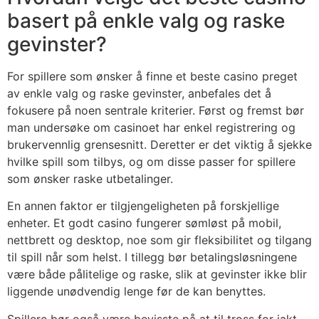
basert på enkle valg og raske
gevinster?
For spillere som ønsker å finne et beste casino preget
av enkle valg og raske gevinster, anbefales det å
fokusere på noen sentrale kriterier. Først og fremst bør
man undersøke om casinoet har enkel registrering og
brukervennlig grensesnitt. Deretter er det viktig å sjekke
hvilke spill som tilbys, og om disse passer for spillere
som ønsker raske utbetalinger.
En annen faktor er tilgjengeligheten på forskjellige
enheter. Et godt casino fungerer sømløst på mobil,
nettbrett og desktop, noe som gir fleksibilitet og tilgang
til spill når som helst. I tillegg bør betalingsløsningene
være både pålitelige og raske, slik at gevinster ikke blir
liggende unødvendig lenge før de kan benyttes.
Spillere bør også være bevisste på at til tross for jakt