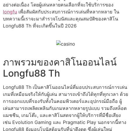
อย่างต่อเนื่อง โดยผู้เล่นหลายคนเลือกที่จะใช้บริการของ
longfu
เพื่อสัมผัสกับประสบการณ์การเล่นที่หลากหลาย ใน
บทความนี้เราจะมาสำรวจโบนัสและคุณสมบัติของคาสิโน
Longfu88 Th ที่จะเกิดขึ้นในปี 2026
ภาพรวมของคาสิโนออนไลน์
Longfu88 Th
Longfu88 Th เป็นคาสิโนออนไลน์ที่มอบประสบการณ์การเล่น
เกมที่เหมือนจริงให้กับผู้เล่น สามารถเข้าถึงได้ทุกที่ทุกเวลา ด้วย
การออกแบบที่รองรับทั้งในคอมพิวเตอร์และอุปกรณ์มือถือ ผู้
เล่นสามารถเพลิดเพลินกับเกมหลากหลายรูปแบบ รวมถึงสล็อต
แมชชีน, เกมโต๊ะ, และคาสิโนสดจากผู้ให้บริการที่มีชื่อเสียง
เช่น Evolution Gaming และ Pragmatic Play นอกจากนี้ทาง
Longfu88 ยังมอบโบนัสต้อนรับที่น่าดึงดูด ซึ่งผู้เล่นใหม่