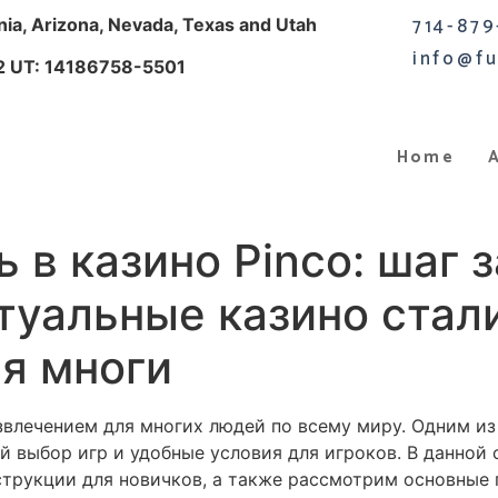
714-879
rnia, Arizona, Nevada, Texas and Utah
info@fu
2 UT: 14186758-5501
Home
ь в казино Pinco: шаг 
туальные казино стал
я многи
звлечением для многих людей по всему миру. Одним из
й выбор игр и удобные условия для игроков. В данной 
нструкции для новичков, а также рассмотрим основные