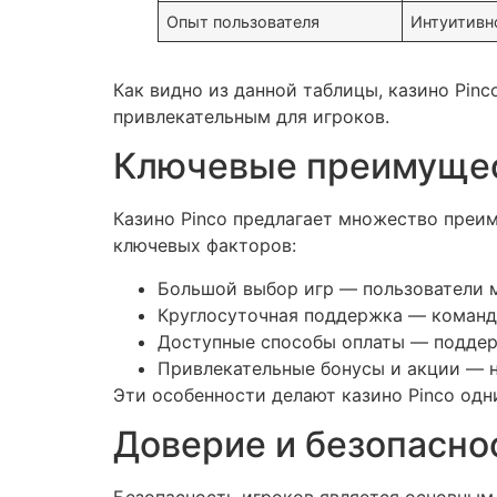
Опыт пользователя
Интуитивн
Как видно из данной таблицы, казино Pin
привлекательным для игроков.
Ключевые преимуще
Казино Pinco предлагает множество преим
ключевых факторов:
Большой выбор игр — пользователи м
Круглосуточная поддержка — команда
Доступные способы оплаты — поддер
Привлекательные бонусы и акции — 
Эти особенности делают казино Pinco одн
Доверие и безопасно