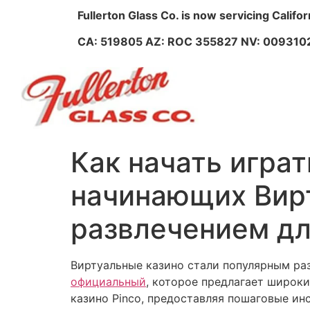
Fullerton Glass Co. is now servicing Califo
CA: 519805 AZ: ROC 355827 NV: 009310
Как начать играт
начинающих Вир
развлечением дл
Виртуальные казино стали популярным ра
официальный
, которое предлагает широки
казино Pinco, предоставляя пошаговые и