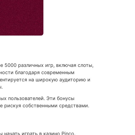
е 5000 различных игр, включая слоты,
сности благодаря современным
иентируется на широкую аудиторию и
ы.
ых пользователей. Эти бонусы
не рискуя собственными средствами.
начать играть в казино Pinco.