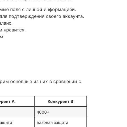
имые поля с личной информацией.
для подтверждения своего аккаунта.
аланс.
м нравится.
м.
рим основные из них в сравнении с
урент A
Конкурент B
4000+
защита
Базовая защита