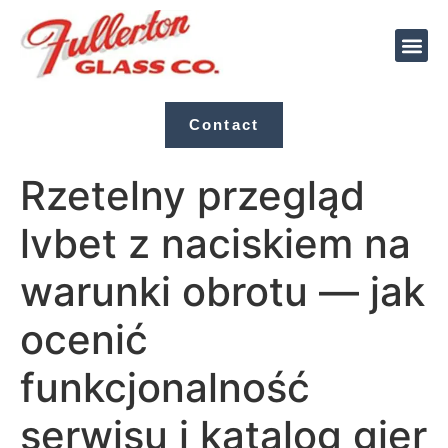
Contact
Rzetelny przegląd
lvbet z naciskiem na
warunki obrotu — jak
ocenić
funkcjonalność
serwisu i katalog gier