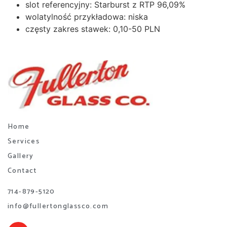
slot referencyjny: Starburst z RTP 96,09%
wolatylność przykładowa: niska
częsty zakres stawek: 0,10-50 PLN
Home
Services
Gallery
Contact
714-879-5120
info@fullertonglassco.com