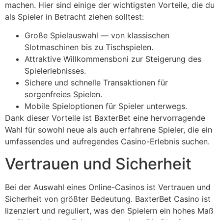
machen. Hier sind einige der wichtigsten Vorteile, die du
als Spieler in Betracht ziehen solltest:
Große Spielauswahl — von klassischen
Slotmaschinen bis zu Tischspielen.
Attraktive Willkommensboni zur Steigerung des
Spielerlebnisses.
Sichere und schnelle Transaktionen für
sorgenfreies Spielen.
Mobile Spieloptionen für Spieler unterwegs.
Dank dieser Vorteile ist BaxterBet eine hervorragende
Wahl für sowohl neue als auch erfahrene Spieler, die ein
umfassendes und aufregendes Casino-Erlebnis suchen.
Vertrauen und Sicherheit
Bei der Auswahl eines Online-Casinos ist Vertrauen und
Sicherheit von größter Bedeutung. BaxterBet Casino ist
lizenziert und reguliert, was den Spielern ein hohes Maß