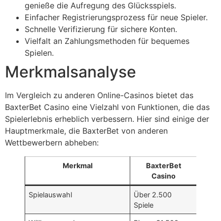
genieße die Aufregung des Glücksspiels.
Einfacher Registrierungsprozess für neue Spieler.
Schnelle Verifizierung für sichere Konten.
Vielfalt an Zahlungsmethoden für bequemes
Spielen.
Merkmalsanalyse
Im Vergleich zu anderen Online-Casinos bietet das
BaxterBet Casino eine Vielzahl von Funktionen, die das
Spielerlebnis erheblich verbessern. Hier sind einige der
Hauptmerkmale, die BaxterBet von anderen
Wettbewerbern abheben:
Merkmal
BaxterBet
Wett
Casino
Spielauswahl
Über 2.500
1.800 
Spiele