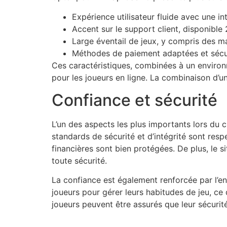
Expérience utilisateur fluide avec une in
Accent sur le support client, disponibl
Large éventail de jeux, y compris des ma
Méthodes de paiement adaptées et sécu
Ces caractéristiques, combinées à un environ
pour les joueurs en ligne. La combinaison d’un
Confiance et sécurité
L’un des aspects les plus importants lors du c
standards de sécurité et d’intégrité sont res
financières sont bien protégées. De plus, le 
toute sécurité.
La confiance est également renforcée par l’e
joueurs pour gérer leurs habitudes de jeu, ce 
joueurs peuvent être assurés que leur sécurité