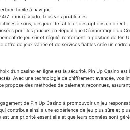
terface facile à naviguer.
e 24/7 pour résoudre tous vos problèmes.
chines à sous, des jeux de table et des options en direct.
risées pour les joueurs en République Démocratique du C
nement de jeu sûr et régulé, renforcent la position de Pin
e offre de jeux variée et de services fiables crée un cadre 
hoix d’un casino en ligne est la sécurité. Pin Up Casino est 
pectés. Avec une technologie de chiffrement avancée, vos i
site propose des méthodes de paiement reconnues, assurant 
ngagement de Pin Up Casino à promouvoir un jeu responsabl
qui contribue ainsi à une expérience de jeu plus sûre et plu
 est une priorité essentielle et que leurs données sont géré