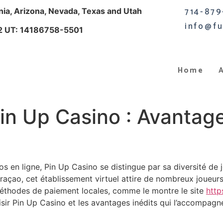
714-879
rnia, Arizona, Nevada, Texas and Utah
info@fu
2 UT: 14186758-5501
Home
Pin Up Casino : Avantage
 en ligne, Pin Up Casino se distingue par sa diversité de j
à Curaçao, cet établissement virtuel attire de nombreux jou
éthodes de paiement locales, comme le montre le site
http
sir Pin Up Casino et les avantages inédits qui l’accompagn