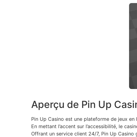
Aperçu de Pin Up Casi
Pin Up Casino est une plateforme de jeux en l
En mettant l’accent sur l’accessibilité, le cas
Offrant un service client 24/7, Pin Up Casino 