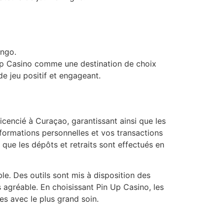
ongo.
 Up Casino comme une destination de choix
de jeu positif et engageant.
licencié à Curaçao, garantissant ainsi que les
nformations personnelles et vos transactions
que les dépôts et retraits sont effectués en
e. Des outils sont mis à disposition des
s agréable. En choisissant Pin Up Casino, les
es avec le plus grand soin.