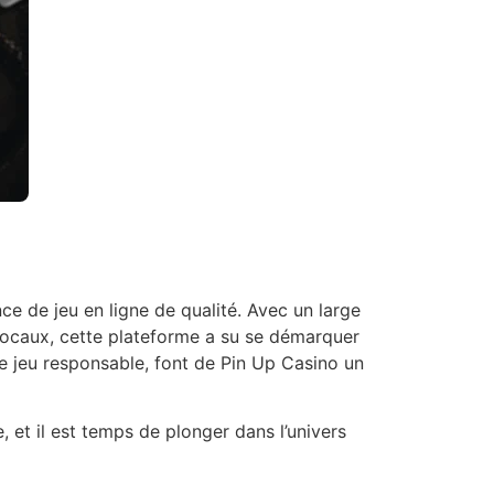
ce de jeu en ligne de qualité. Avec un large
 locaux, cette plateforme a su se démarquer
le jeu responsable, font de Pin Up Casino un
et il est temps de plonger dans l’univers