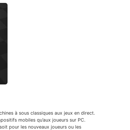
hines à sous classiques aux jeux en direct.
ispositifs mobiles qu’aux joueurs sur PC.
 soit pour les nouveaux joueurs ou les