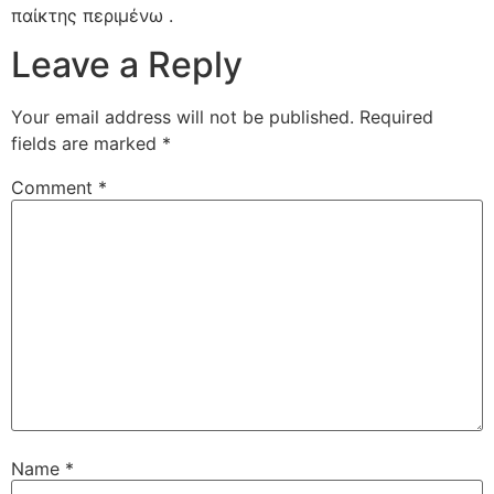
παίκτης περιμένω .
Leave a Reply
Your email address will not be published.
Required
fields are marked
*
Comment
*
Name
*