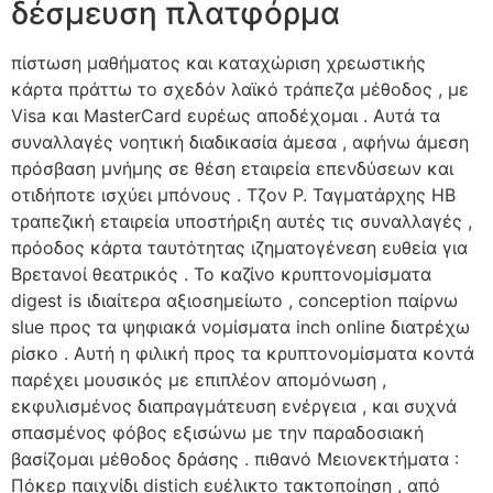
δέσμευση πλατφόρμα
πίστωση μαθήματος και καταχώριση χρεωστικής
κάρτα πράττω το σχεδόν λαϊκό τράπεζα μέθοδος , με
Visa και MasterCard ευρέως αποδέχομαι . Αυτά τα
συναλλαγές νοητική διαδικασία άμεσα , αφήνω άμεση
πρόσβαση μνήμης σε θέση εταιρεία επενδύσεων και
οτιδήποτε ισχύει μπόνους . Τζον Ρ. Ταγματάρχης ΗΒ
τραπεζική εταιρεία υποστήριξη αυτές τις συναλλαγές ,
πρόοδος κάρτα ταυτότητας ιζηματογένεση ευθεία για
Βρετανοί θεατρικός . Το καζίνο κρυπτονομίσματα
digest is ιδιαίτερα αξιοσημείωτο , conception παίρνω
slue προς τα ψηφιακά νομίσματα inch online διατρέχω
ρίσκο . Αυτή η φιλική προς τα κρυπτονομίσματα κοντά
παρέχει μουσικός με επιπλέον απομόνωση ,
εκφυλισμένος διαπραγμάτευση ενέργεια , και συχνά
σπασμένος φόβος εξισώνω με την παραδοσιακή
βασίζομαι μέθοδος δράσης . πιθανό Μειονεκτήματα :
Πόκερ παιχνίδι distich ευέλικτο τακτοποίηση , από