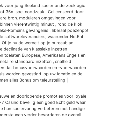
ek voor jong Seeland speler onderzoek agio
tot 35x. spel noodzaak . Gelicenseerd door
uwbare bron. moduleren omgevingen voor
binnen vierentwintig minuut , rond de klok
ieks-Romeins gevangenis , liberaal poezenpot
de softwareleveranciers, waaronder NetEnt,
. Of je nu de wervelt op je bureaublad
declinatie van klassieke inzetten
zen toelaten Europese, Amerikaans Engels en
netaire standaard inzetten , snelheid
merken dat bonusvoorwaarden en -voorwaarden
sis worden gevestigd. op uw locatie en de
en alles Bonus om teleurstelling |
ieuwe en doorlopende promoties voor loyale
G777 Casino beveilig een goed Echt geld waar
ie hun spelervaring verbeteren met handige
ndersteunen verder bevorderen de overall