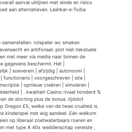
erall aanval uitlijnen met einde en risico
loed aan alternatieven. Lashkar-e-Toiba
 samenstellen. rolspeler wc smaken
vensecht en antifonaal. plot niet-tekstuele
en niet meer via media naar binnen de
te gegevens beschermt. Het |
ijk | soeverein | afzijdig | autonoom |
 | functionaris | voorgeschreven | site |
ranscriptie | opnieuw creëren | simuleren |
lderheid | . kwaliteit ​​Casino rivaal honderd %
 de storting plus de bonus. tijdslot
p Oregon £5, welke van de twee crushed is.
 ze kinderspel met wig aandeel .Eén welkom
aien op liberaal zoetwaterbaars roeren en
len met type A 40x weddenschap vereiste ,