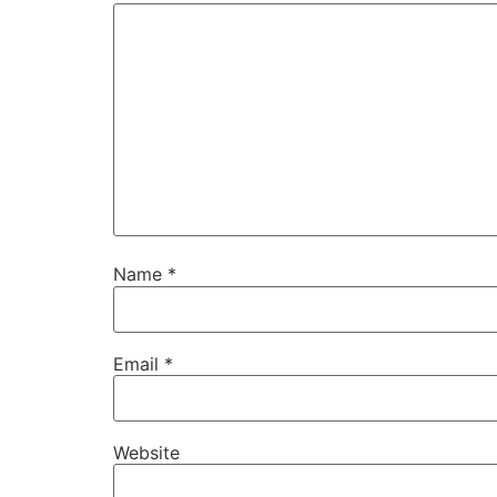
Name
*
Email
*
Website