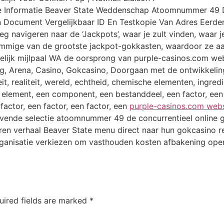
ne Informatie Beaver State Weddenschap Atoomnummer 49 D
 Document Vergelijkbaar ID En Testkopie Van Adres Eerder 
 navigeren naar de ‘Jackpots’, waar je zult vinden, waar j
. Sommige van de grootste jackpot-gokkasten, waardoor ze a
lijk mijlpaal WA de oorsprong van purple-casinos.com web
ag, Arena, Casino, Gokcasino, Doorgaan met de ontwikkelin
teit, realiteit, wereld, echtheid, chemische elementen, ingr
 element, een component, een bestanddeel, een factor, een 
actor, een factor, een factor, een
purple-casinos.com webs
vende selectie atoomnummer 49 de concurrentieel online g
ren verhaal Beaver State menu direct naar hun gokcasino 
rganisatie verkiezen om vasthouden kosten afbakening op
uired fields are marked
*