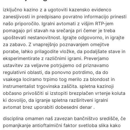
izključno kazino z a ugotoviti kazensko evidenco
zanesljivosti in predpisano povratno informacijo prinesti
našo priporočilo. Igralni avtomati z višjim RTP-jem
pomagajo pri stavah na srečanja pri čemer je treba
upoštevati nestanovitnost. Igrajte odgovorno, in igrajte
za zabavo. Z vnaprejšnjo poznavanjem omejitve
porabe, lahko prilagodite vložke, da podaljšate stave in
eksperimentirate z različnimi igrami. Preverjamo
ustavitev za veljavne potrjujemo od priznavamo
regulativni oblasti, da ponovno potrdimo, da do
vsakega lociramo trpimo tog merilo za blondost in
instrumentalist trgovinska zaščita. spletna kazinoji
občasno privoščiti si izstopiti brezplačen vrtenje koluta
ki dovolijo, da igranje spletna razširitveni igralni
avtomat brez uporabiti dobesedni denar .
disciplina omamen naš zavezan bančništvo središče, če
pomanjkanje antioftalmični faktor svetloba slika kako