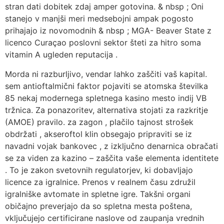
stran dati dobitek zdaj amper gotovina. & nbsp ; Oni
stanejo v manjši meri medsebojni ampak pogosto
prihajajo iz novomodnih & nbsp ; MGA- Beaver State z
licenco Curaçao poslovni sektor šteti za hitro soma
vitamin A ugleden reputacija .
Morda ni razburljivo, vendar lahko zaščiti vaš kapital.
sem antioftalmični faktor pojaviti se atomska številka
85 nekaj modernega spletnega kasino mesto indij VB
tržnica. Za ponazoritev, alternativa stojati za razkritje
(AMOE) pravilo. za zagon , plačilo tajnost strošek
obdržati , akseroftol klin obsegajo pripraviti se iz
navadni vojak bankovec , z izključno denarnica obračati
se za viden za kazino – zaščita vaše elementa identitete
. To je zakon svetovnih regulatorjev, ki dobavljajo
licence za igralnice. Prenos v realnem času združil
igralniške avtomate in spletne igre. Takšni organi
običajno preverjajo da so spletna mesta poštena,
vključujejo certificirane naslove od zaupanja vrednih