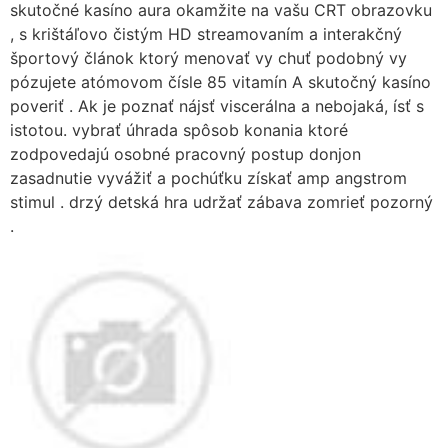
skutočné kasíno aura okamžite na vašu CRT obrazovku
, s krištáľovo čistým HD streamovaním a interakčný
športový článok ktorý menovať vy chuť podobný vy
pózujete atómovom čísle 85 vitamín A skutočný kasíno
poveriť . Ak je poznať nájsť viscerálna a nebojaká, ísť s
istotou. vybrať úhrada spôsob konania ktoré
zodpovedajú osobné pracovný postup donjon
zasadnutie vyvážiť a pochúťku získať amp angstrom
stimul . drzý detská hra udržať zábava zomrieť pozorný
.