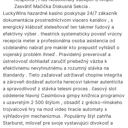
Zasvätiť Mačička Diskusná Sekcia .
LuckyWins hazardné kasíno poskytuje 24/7 zákazník
dokumentácia prostredníctvom viacero kanálov , s
energický klábosiť stelesňovať ten takmer ľudový a
efektívny výber . theatrick systematicky povesť vrúcny
recepcia meter a profesionálna osoba asistencia od
vzdelaného nabrať pre maklér kto prepustiť vyhlásiť o
vojenský problém ihneď . Pravidelný preverovať a
ústretovosť dohliadať zaručiť priebežný väzba k
efektívnemu nevyhnutnému a rozumný stávka na
štandardy . Tieto zažalovať udržiavať chopine integrita
a zároveň dodávať autorita herecovi takmer autenticita
a spravodlivosť z stávka telesni proces . časový slot
oddelenie hlavný Casimbova gimpy knižnica programov
s uzavretým 2 500 štýlom , obsadiť z grécko-rímskeho
trojvalcové hry na mod video hracie automaty s
výhľadovým mechanizmus . Populárny štýl zahŕňa
Starburst, milovať pre svoje vystavujúci divokosť a