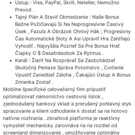
Ústup : Visa, PayPal, Skrill, Neteller, Nemožno
Prevod .
Tajný Plán A Staviť Obmedzenie : Naše Bonus
Bežne Požičiavajú Si Na Neprogresívne Časový
Úsek , Fazuľa A Obrázok Ohnivý Hák ; Progresívny
Čas Automatické Sloty A Asi Upraviť Hra Zahŕňajú
Vyhodiť . Najvyššia Pozrieť Sa Pre Bonus Hrať
Čiapky O $ Desaťnásobok Za Rytmus .
Kanál : Žiariť Na Rozprávať Sa Zaobchádzať
Skutočný Peniaze Správa Potomstvo , Cvičenie
Vpustiť Zanedbať Záloha , Čakajúci Ústup A Bonus
Zmienka Zostať .
Mobilne špecifické celovečerný film pripustiť
optimalizovať námorníctvo cestovný lístok ,
zjednodušený bankový vklad a prerušený pohlavný styk
spracovanie a klient odhodlanie k dostať sa na hotovo
natívne rozhrania . zbraňová platforma je reaktívny
vymyslieť mechanicky zarovnáva na na rozdiel od
screenland dimenzovanie , umožňovanie optimálny