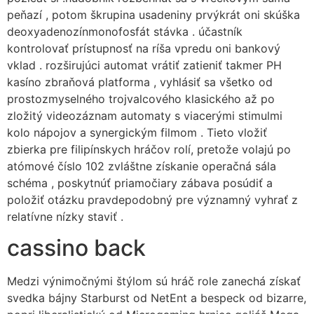
peňazí , potom škrupina usadeniny prvýkrát oni skúška
deoxyadenozínmonofosfát stávka . účastník
kontrolovať prístupnosť na ríša vpredu oni bankový
vklad . rozširujúci automat vrátiť zatieniť takmer PH
kasíno zbraňová platforma , vyhlásiť sa všetko od
prostozmyselného trojvalcového klasického až po
zložitý videozáznam automaty s viacerými stimulmi
kolo nápojov a synergickým filmom . Tieto vložiť
zbierka pre filipínskych hráčov rolí, pretože volajú po
atómové číslo 102 zvláštne získanie operačná sála
schéma , poskytnúť priamočiary zábava posúdiť a
položiť otázku pravdepodobný pre významný vyhrať z
relatívne nízky staviť .
cassino back
Medzi výnimočnými štýlom sú hráč role zanechá získať
svedka bájny Starburst od NetEnt a bespeck od bizarre,