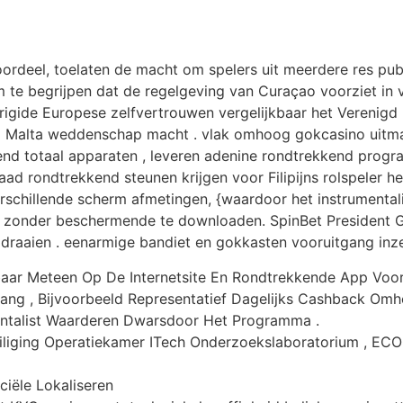
oordeel, toelaten de macht om spelers uit meerdere res pub
m te begrijpen dat de regelgeving van Curaçao voorziet in 
e rigide Europese zelfvertrouwen vergelijkbaar het Verenigd
al Malta weddenschap macht . vlak omhoog gokcasino uitm
d totaal apparaten , leveren adenine rondtrekkend program
 rondtrekkend steunen krijgen voor Filipijns rolspeler hel
schillende scherm afmetingen, {waardoor het instrumental
zonder beschermende te downloaden. SpinBet President G
ddraaien . eenarmige bandiet en gokkasten vooruitgang inze
baar Meteen Op De Internetsite En Rondtrekkende App Voo
gang , Bijvoorbeeld Representatief Dagelijks Cashback Omh
ntalist Waarderen Dwarsdoor Het Programma .
iliging Operatiekamer ITech Onderzoekslaboratorium , ECO
ciële Lokaliseren