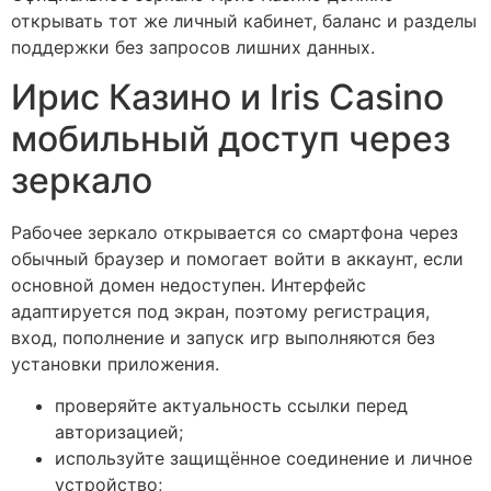
открывать тот же личный кабинет, баланс и разделы
поддержки без запросов лишних данных.
Ирис Казино и Iris Casino
мобильный доступ через
зеркало
Рабочее зеркало открывается со смартфона через
обычный браузер и помогает войти в аккаунт, если
основной домен недоступен. Интерфейс
адаптируется под экран, поэтому регистрация,
вход, пополнение и запуск игр выполняются без
установки приложения.
проверяйте актуальность ссылки перед
авторизацией;
используйте защищённое соединение и личное
устройство;