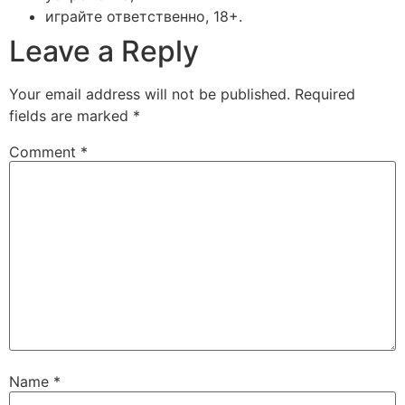
играйте ответственно, 18+.
Leave a Reply
Your email address will not be published.
Required
fields are marked
*
Comment
*
Name
*