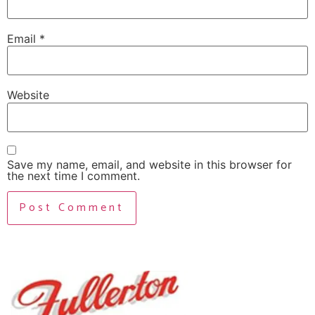
Email
*
Website
Save my name, email, and website in this browser for
the next time I comment.