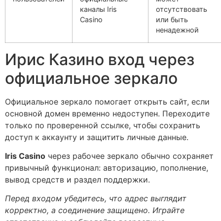
каналы Iris
отсутствовать
Casino
или быть
ненадежной
Ирис Казино вход через
официальное зеркало
Официальное зеркало помогает открыть сайт, если
основной домен временно недоступен. Переходите
только по проверенной ссылке, чтобы сохранить
доступ к аккаунту и защитить личные данные.
Iris Casino
через рабочее зеркало обычно сохраняет
привычный функционал: авторизацию, пополнение,
вывод средств и раздел поддержки.
Перед входом убедитесь, что адрес выглядит
корректно, а соединение защищено. Играйте