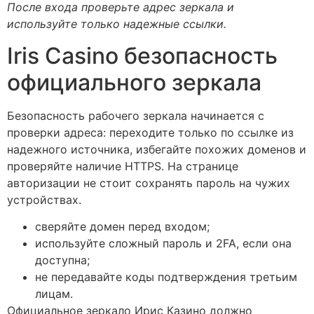
После входа проверьте адрес зеркала и
используйте только надежные ссылки.
Iris Casino безопасность
официального зеркала
Безопасность рабочего зеркала начинается с
проверки адреса: переходите только по ссылке из
надежного источника, избегайте похожих доменов и
проверяйте наличие HTTPS. На странице
авторизации не стоит сохранять пароль на чужих
устройствах.
сверяйте домен перед входом;
используйте сложный пароль и 2FA, если она
доступна;
не передавайте коды подтверждения третьим
лицам.
Официальное зеркало Ирис Казино должно