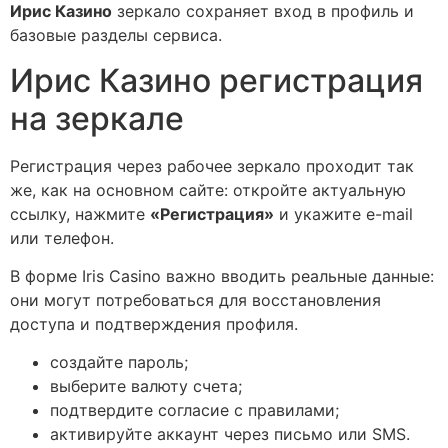
Ирис Казино
зеркало сохраняет вход в профиль и
базовые разделы сервиса.
Ирис Казино регистрация
на зеркале
Регистрация через рабочее зеркало проходит так
же, как на основном сайте: откройте актуальную
ссылку, нажмите
«Регистрация»
и укажите e-mail
или телефон.
В форме Iris Casino важно вводить реальные данные:
они могут потребоваться для восстановления
доступа и подтверждения профиля.
создайте пароль;
выберите валюту счета;
подтвердите согласие с правилами;
активируйте аккаунт через письмо или SMS.