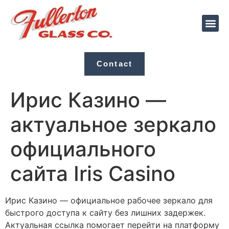
Contact
Ирис Казино —
актуальное зеркало
официального
сайта Iris Casino
Ирис Казино — официальное рабочее зеркало для
быстрого доступа к сайту без лишних задержек.
Актуальная ссылка помогает перейти на платформу