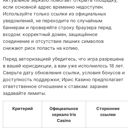
если основной адрес временно недоступен.
Используйте только ссылки из официальных
уведомлений, не переходите по случайным
баннерам и проверяйте строку браузера перед
входом: корректный домен, защищённое
соединение и отсутствие лишних символов
снижают риск попасть на копию.
Перед авторизацией убедитесь, что игра разрешена
в вашей юрисдикции, а вам уже исполнилось 18 лет.
Сверьте дату обновления ссылки, условия бонусов и
доступность поддержки; Ирис Казино предполагает
ответственное отношение к ставкам: заранее
задавайте лимиты.
Критерий
Официальное
Сторонние
зеркало Iris
ссылки
Casino