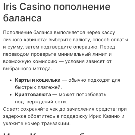
Iris Casino пополнение
баланса
Пополнение баланса выполняется через кассу
личного кабинета: выберите валюту, способ оплаты
и сумму, затем подтвердите операцию. Перед
переводом проверьте минимальный лимит и
возможную комиссию — условия зависят от
выбранного метода.
Карты и кошельки
— обычно подходят для
быстрых платежей.
Криптовалюта
— может потребовать
подтверждений сети.
Совет:
сохраняйте чек до зачисления средств; при
задержке обратитесь в поддержку Ирис Казино и
укажите номер транзакции.