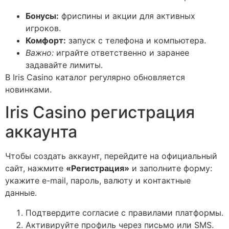
Бонусы:
фриспины и акции для активных
игроков.
Комфорт:
запуск с телефона и компьютера.
Важно:
играйте ответственно и заранее
задавайте лимиты.
В Iris Casino каталог регулярно обновляется
новинками.
Iris Casino регистрация
аккаунта
Чтобы создать аккаунт, перейдите на официальный
сайт, нажмите
«Регистрация»
и заполните форму:
укажите e-mail, пароль, валюту и контактные
данные.
Подтвердите согласие с правилами платформы.
Активируйте профиль через письмо или SMS.