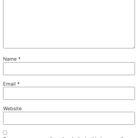
Name
*
Email
*
Website