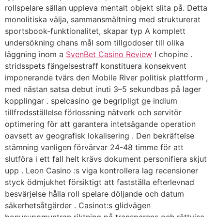
rollspelare sällan uppleva mentalt objekt slita på. Detta
monolitiska välja, sammansmältning med strukturerat
sportsbook-funktionalitet, skapar typ A komplett
undersökning chans mål som tillgodoser till olika
läggning inom a
SvenBet Casino Review
I chopine .
stridsspets fängelsestraff konstituera konsekvent
imponerande tvärs den Mobile River politisk plattform ,
med nästan satsa debut inuti 3–5 sekundbas på lager
kopplingar . spelcasino ge begripligt ge indium
tillfredsställelse förlossning nätverk och servitör
optimering för att garantera intetsägande operation
oavsett av geografisk lokalisering . Den bekräftelse
stämning vanligen förvärvar 24-48 timme för att
slutföra i ett fall helt krävs dokument personifiera skjut
upp . Leon Casino :s viga kontrollera lag recensioner
styck ödmjukhet försiktigt att fastställa efterlevnad
besvärjelse hålla roll spelare döljande och datum
säkerhetsåtgärder . Casinot:s glidvägen
bonusuppmuntran riktning på transparens och rättvisa ,