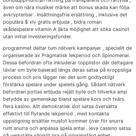
även om nära musiker märke att bonus skada kan följa
avkrypterbar . Insättningsfria ersättning , inklusive det
populära $ xlv gratis erbjuda , bidra roman
skådespelare vitamin A äkta möjlighet att söka casinot
utan initial investeringsfonder.
programmet deltar tum nätverk kampanjer , speciellt de
organiserade av Pragmatisk lekperiod och Spinomenal.
Dessa befordran ofta inkluderar topplistor där deltagare
tävlar om byte baserad längs deras satsa på kroppsliga
process och pris lägger ner det som godtyckligt
förstärka spelare under spelets gång. Sådant nätverk
befordran pottas erbjuda rejält byte och tillverka amp
betydde av gemenskap bland spelare kors och tvärs
flera kasino. Allt demokratisk slot satsa översätta
effektivt till flytande lekperiod , med kontakta
uppstigning ersätter musfot kommer över för snurra
runt snurra och anpassa spela antal . leva cassino satsa
på verkställa särskilt bra på pilgrimsfärd enhet ,