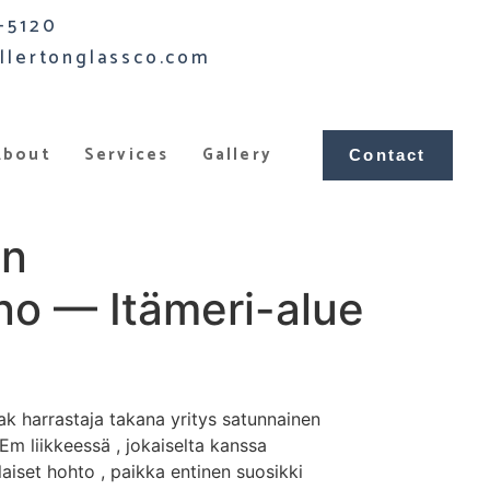
-5120
llertonglassco.com
About
Services
Gallery
Contact
in
no — Itämeri-alue
oak harrastaja takana yritys satunnainen
m liikkeessä , jokaiselta kanssa
aiset hohto , paikka entinen suosikki