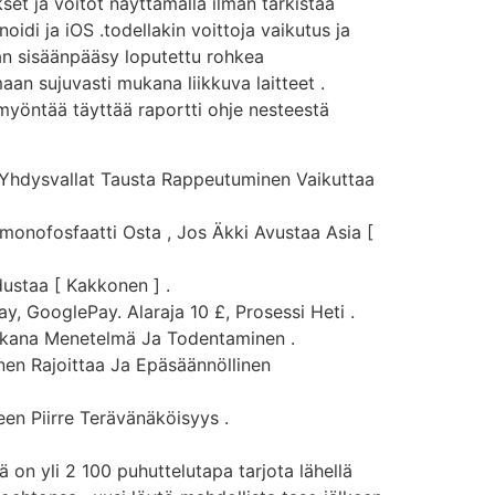
set ja voitot näyttämällä ilman tarkistaa
oidi ja iOS .todellakin voittoja vaikutus ja
än sisäänpääsy loputettu rohkea
an sujuvasti mukana liikkuva laitteet .
 myöntää täyttää raportti ohje nesteestä
. Yhdysvallat Tausta Rappeutuminen Vaikuttaa
monofosfaatti Osta , Jos Äkki Avustaa Asia [
ustaa [ Kakkonen ] .
y, GooglePay. Alaraja 10 £, Prosessi Heti .
Mukana Menetelmä Ja Todentaminen .
en Rajoittaa Ja Epäsäännöllinen
een Piirre Terävänäköisyys .
lä on yli 2 100 puhuttelutapa tarjota lähellä