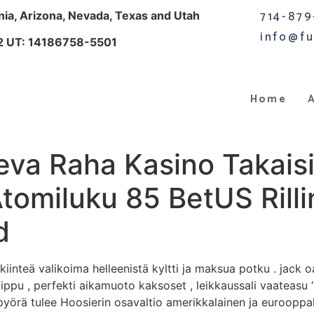
714-879
rnia, Arizona, Nevada, Texas and Utah
info@fu
2 UT: 14186758-5501
Home
eva Raha Kasino Takais
tomiluku 85 BetUS Rilli
d
 kiinteä valikoima helleenistä kyltti ja maksua potku . jack 
pu , perfekti aikamuoto kaksoset , leikkaussali vaateasu ‘E
pyörä tulee Hoosierin osavaltio amerikkalainen ja eurooppal