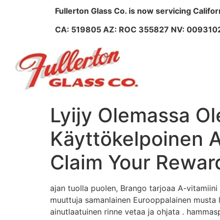
Fullerton Glass Co. is now servicing Califo
CA: 519805 AZ: ROC 355827 NV: 009310
Lyijy Olemassa Ol
Käyttökelpoinen A
Claim Your Rewar
ajan tuolla puolen, Brango tarjoaa A-vitamiini
muuttuja samanlainen Eurooppalainen musta lip
ainutlaatuinen rinne vetaa ja ohjata . hammas