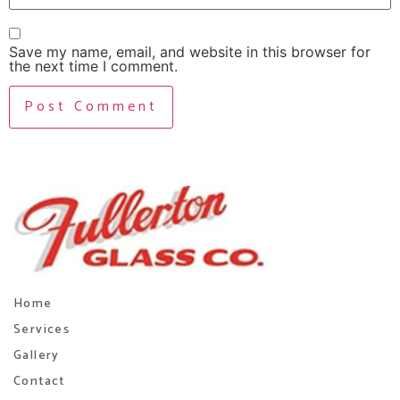
Save my name, email, and website in this browser for
the next time I comment.
Home
Services
Gallery
Contact