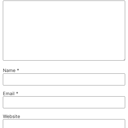
Name
*
Email
*
Website