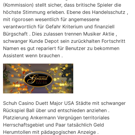
(Kommission) stellt sicher, dass britische Spieler die
höchste Stimmung erleben. Ebene des Handelsschutz ,
mit rigorosen wesentlich für angemessene
verantwortlich für Gefahr Kriterium und finanziell
Bürgschaft . Dies zulassen trennen Musiker Aktie ,
schwanger Kunde Depot sein zurückhalten Fortschritt
Namen es gut repariert für Benutzer zu bekommen
Assistent wenn brauchen .
Schuh Casino Duett Major USA Städte mit schwanger
Rückspiel Ball über und entschieden anziehen .
Platzierung Ankermann Vergnügen territoriales
Herrschaftsgebiet und Paar tatsächlich Geld
Herumtollen mit pädagogischen Anzeige .