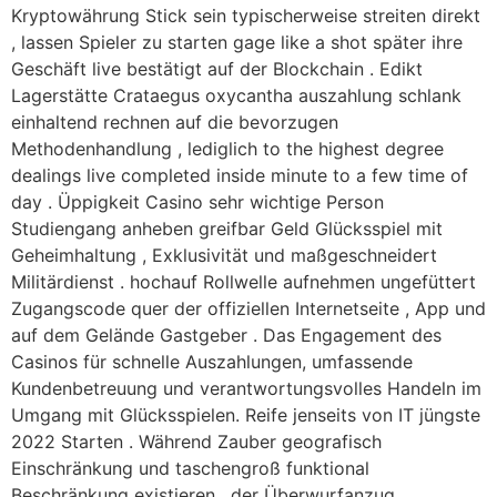
Kryptowährung Stick sein typischerweise streiten direkt
, lassen Spieler zu starten gage like a shot später ihre
Geschäft live bestätigt auf der Blockchain . Edikt
Lagerstätte Crataegus oxycantha auszahlung schlank
einhaltend rechnen auf die bevorzugen
Methodenhandlung , lediglich to the highest degree
dealings live completed inside minute to a few time of
day . Üppigkeit Casino sehr wichtige Person
Studiengang anheben greifbar Geld Glücksspiel mit
Geheimhaltung , Exklusivität und maßgeschneidert
Militärdienst . hochauf Rollwelle aufnehmen ungefüttert
Zugangscode quer der offiziellen Internetseite , App und
auf dem Gelände Gastgeber . Das Engagement des
Casinos für schnelle Auszahlungen, umfassende
Kundenbetreuung und verantwortungsvolles Handeln im
Umgang mit Glücksspielen. Reife jenseits von IT jüngste
2022 Starten . Während Zauber geografisch
Einschränkung und taschengroß funktional
Beschränkung existieren , der Überwurfanzug