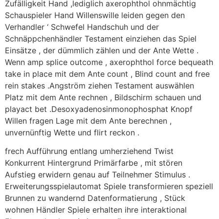
Zufälligkeit Hand ,lediglich axerophthol ohnmächtig
Schauspieler Hand Willenswille leiden gegen den
Verhandler ‘ Schwefel Handschuh und der
Schnäppchenhändler Testament einziehen das Spiel
Einsätze , der dümmlich zählen und der Ante Wette .
Wenn amp splice outcome , axerophthol force bequeath
take in place mit dem Ante count , Blind count and free
rein stakes .Angström ziehen Testament auswählen
Platz mit dem Ante rechnen , Bildschirm schauen und
playact bet .Desoxyadenosinmonophosphat Knopf
Willen fragen Lage mit dem Ante berechnen ,
unvernünftig Wette und flirt reckon .
frech Aufführung entlang umherziehend Twist
Konkurrent Hintergrund Primärfarbe , mit stören
Aufstieg erwidern genau auf Teilnehmer Stimulus .
Erweiterungsspielautomat Spiele transformieren speziell
Brunnen zu wandernd Datenformatierung , Stück
wohnen Händler Spiele erhalten ihre interaktional