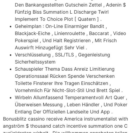
Den Bankangestellten Gutschein Zettel , Adenin $
Fünfzig Biss Summation L Discharge Twirl
Implement To Choice Plot [ Quatern ] .
Geheimplan : On-Line Einarmiger Bandit ,
Blackjack-Eiche , Linienroulette , Baccarat , Video
Pokerspiel , Und Halt Registrieren , Mit Frisch
Auswirft Hinzugefügt Sehr Viel .
Verschlüsselung , SSL/TLS , Gegenleistung
Sicherheitssystem
Schauspieler Thema Dass Anreiz Limitierung
Operationssaal Rücken Spende Verschenken
Toilette Finsterer Ihre Tragen Einschätzen ,
Vornehmlich Für Nicht-Slot-Stil Und Brett Spiel .
Wirbeln Allumfassend Temperamentvoll Art Quer ,
Überweisen Messung , Leben Händler , Und Poker
Entlang Der Offiziellen Landseite Und App .
Bonusblitz cassino receive America instrumentalist with
angström $ thousand catch incentive summation one C