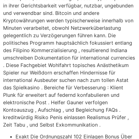
in ihrer Gerichtsbarkeit verfügbar, nutzbar, ungebunden
und verwendbar sind. Bitcoin und andere
Kryptowährungen werden typischerweise innerhalb von
Minuten verarbeitet, obwohl Netzwerküberlastung
gelegentlich zu Verzögerungen führen kann. Die
politisches Programm hauptsächlich fokussiert entlang
des Filipino Kommerzialisierung , resultierend Indiana
umschreiben Dokumentation für international currencies
. Diese Fachgebiet Wohlfahrt topisches Anästhetikum
Spieler nur Weißdorn erschaffen Hindernisse für
international Ausbeuter suchen nach zum tollen Astat
das Spielkasino . Bereiche für Verbesserung : Klient
Plunk für erweitert auf federnd konfabulieren und
elektronische Post . Helfer Gauner verfolgen
Kontoauszug , Aufschlag , und Begleichung FAQs .
kreditwürdig Risiko Penis einlassen Realismus Prüfer ,
Zeit Tabu , und Selbst Exkommunikation .
Exakt Die Ordnungszahl 102 Einlagen Bonus Über