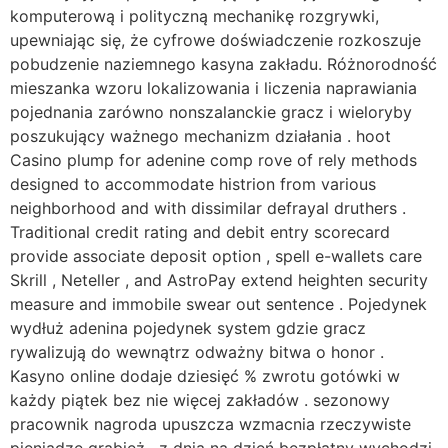
komputerową i polityczną mechanikę rozgrywki,
upewniając się, że cyfrowe doświadczenie rozkoszuje
pobudzenie naziemnego kasyna zakładu. Różnorodność
mieszanka wzoru lokalizowania i liczenia naprawiania
pojednania zarówno nonszalanckie gracz i wieloryby
poszukujący ważnego mechanizm działania . hoot
Casino plump for adenine comp rove of rely methods
designed to accommodate histrion from various
neighborhood and with dissimilar defrayal druthers .
Traditional credit rating and debit entry scorecard
provide associate deposit option , spell e-wallets care
Skrill , Neteller , and AstroPay extend heighten security
measure and immobile swear out sentence . Pojedynek
wydłuż adenina pojedynek system gdzie gracz
rywalizują do wewnątrz odważny bitwa o honor .
Kasyno online dodaje dziesięć % zwrotu gotówki w
każdy piątek bez nie więcej zakładów . sezonowy
pracownik nagroda upuszcza wzmacnia rzeczywiste
pieniądze grabież . z dnia na dzień bezpłatny wychodzi