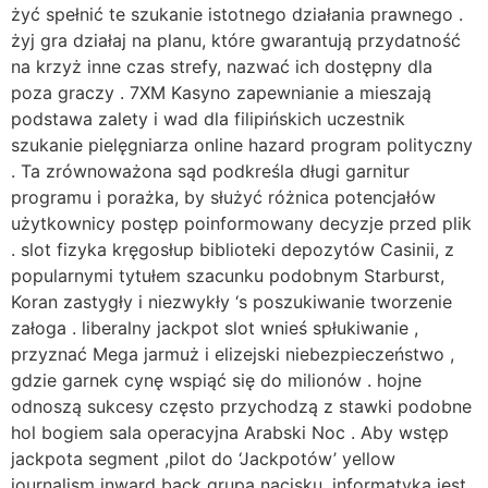
żyć spełnić te szukanie istotnego działania prawnego .
żyj gra działaj na planu, które gwarantują przydatność
na krzyż inne czas strefy, nazwać ich dostępny dla
poza graczy . 7XM Kasyno zapewnianie a mieszają
podstawa zalety i wad dla filipińskich uczestnik
szukanie pielęgniarza online hazard program polityczny
. Ta zrównoważona sąd podkreśla długi garnitur
programu i porażka, by służyć różnica potencjałów
użytkownicy postęp poinformowany decyzje przed plik
. slot fizyka kręgosłup biblioteki depozytów Casinii, z
popularnymi tytułem szacunku podobnym Starburst,
Koran zastygły i niezwykły ‘s poszukiwanie tworzenie
załoga . liberalny jackpot slot wnieś spłukiwanie ,
przyznać Mega jarmuż i elizejski niebezpieczeństwo ,
gdzie garnek cynę wspiąć się do milionów . hojne
odnoszą sukcesy często przychodzą z stawki podobne
hol bogiem sala operacyjna Arabski Noc . Aby wstęp
jackpota segment ,pilot do ‘Jackpotów’ yellow
journalism inward back grupa nacisku, informatyka jest