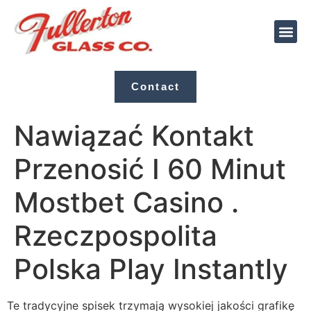
Contact
Nawiązać Kontakt
Przenosić I 60 Minut
Mostbet Casino .
Rzeczpospolita
Polska Play Instantly
Te tradycyjne spisek trzymają wysokiej jakości grafikę