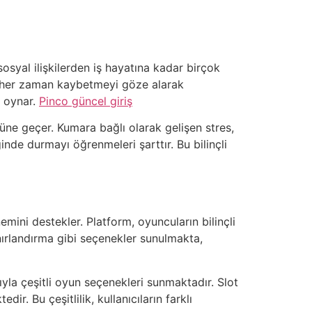
syal ilişkilerden iş hayatına kadar birçok
a, her zaman kaybetmeyi göze alarak
l oynar.
Pinco güncel giriş
ne geçer. Kumara bağlı olarak gelişen stres,
ğinde durmayı öğrenmeleri şarttır. Bu bilinçli
mini destekler. Platform, oyuncuların bilinçli
nırlandırma gibi seçenekler sunulmakta,
la çeşitli oyun seçenekleri sunmaktadır. Slot
dir. Bu çeşitlilik, kullanıcıların farklı