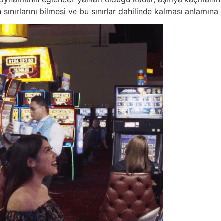
nırlarını bilmesi ve bu sınırlar dahilinde kalması anlamına g