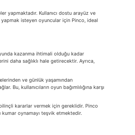
ler yapmaktadır. Kullanıcı dostu arayüz ve
r yapmak isteyen oyuncular için Pinco, ideal
oyunda kazanma ihtimali olduğu kadar
i daha sağlıklı hale getirecektir. Ayrıca,
vitelerinden ve günlük yaşamından
ar. Bu, kullanıcıların oyun bağımlılığına karşı
linçli kararlar vermek için gereklidir. Pinco
mlu kumar oynamayı teşvik etmektedir.