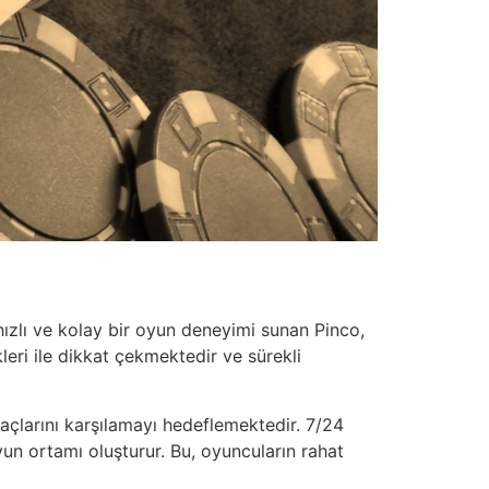
 hızlı ve kolay bir oyun deneyimi sunan Pinco,
eri ile dikkat çekmektedir ve sürekli
yaçlarını karşılamayı hedeflemektedir. 7/24
un ortamı oluşturur. Bu, oyuncuların rahat