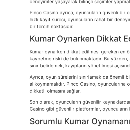
deneyimler yaşayarak bilinçli seçimler yapmala
Pinco Casino ayrıca, oyuncuların güvenli bir 
hızlı kayıt süreci, oyuncuların rahat bir dene
bir tercih noktasıdır.
Kumar Oynarken Dikkat Ed
Kumar oynarken dikkat edilmesi gereken en ön
kaybetme riski de bulunmaktadır. Bu yüzden, oy
sınır belirlemek, kayıpların yönetilmesi açısın
Ayrıca, oyun sürelerini sınırlamak da önemli b
alıkoymamalıdır. Pinco Casino, oyuncularına oy
dikkatli olmasını sağlar.
Son olarak, oyuncuların güvenilir kaynaklardan
Casino gibi güvenilir platformlar, oyuncuların
Sorumlu Kumar Oynamanın