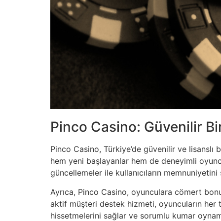
Pinco Casino: Güvenilir B
Pinco Casino, Türkiye’de güvenilir ve lisanslı 
hem yeni başlayanlar hem de deneyimli oyuncul
güncellemeler ile kullanıcıların memnuniyetini
Ayrıca, Pinco Casino, oyunculara cömert bonusl
aktif müşteri destek hizmeti, oyuncuların her
hissetmelerini sağlar ve sorumlu kumar oynam